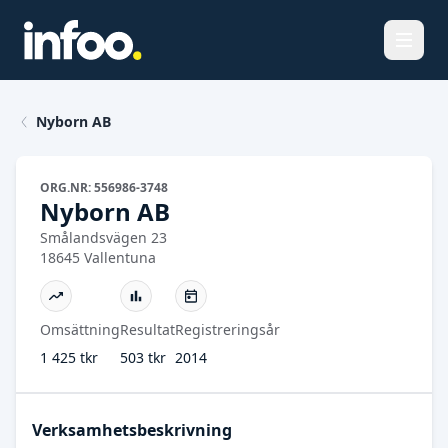
Öppna
Nyborn AB
ORG.NR: 556986-3748
Nyborn AB
Smålandsvägen 23
18645 Vallentuna
Omsättning
Resultat
Registreringsår
1 425 tkr
503 tkr
2014
Verksamhetsbeskrivning