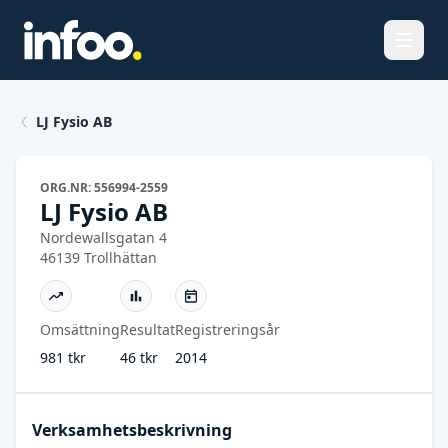
Öppna
LJ Fysio AB
ORG.NR: 556994-2559
LJ Fysio AB
Nordewallsgatan 4
46139 Trollhättan
Omsättning
Resultat
Registreringsår
981 tkr
46 tkr
2014
Verksamhetsbeskrivning