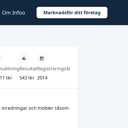
Om Infoo
Marknadsför ditt företag
sättning
Resultat
Registreringsår
11 tkr
543 tkr
2014
ls inredningar och möbler såsom