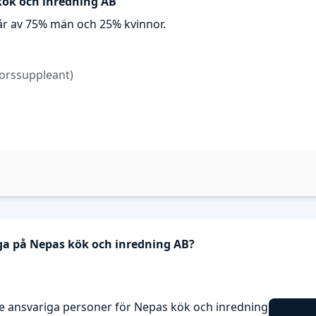
kök och inredning AB
år av 75% män och 25% kvinnor.
sorssuppleant)
iga på Nepas kök och inredning AB?
e ansvariga personer för Nepas kök och inredning