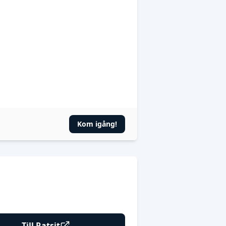
Kom igång!
Till Ratsit