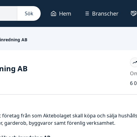
Hem
Branscher
Sök
inredning AB
ning AB
Om
6 0
t företag från som Aktebolaget skall köpa och sälja hushål
r, garderob, byggvaror samt förenlig verksamhet.