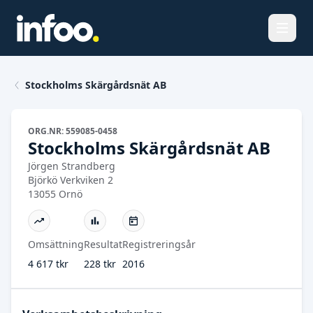
Öppna
Stockholms Skärgårdsnät AB
ORG.NR: 559085-0458
Stockholms Skärgårdsnät AB
Jörgen Strandberg
Björkö Verkviken 2
13055 Ornö
Omsättning
Resultat
Registreringsår
4 617 tkr
228 tkr
2016