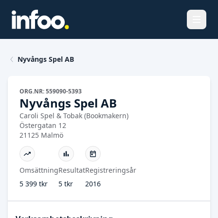
Öppna
Nyvångs Spel AB
ORG.NR: 559090-5393
Nyvångs Spel AB
Caroli Spel & Tobak (Bookmakern)
Östergatan 12
21125 Malmö
Omsättning
Resultat
Registreringsår
5 399 tkr
5 tkr
2016