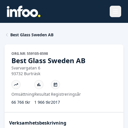
Öppna
Best Glass Sweden AB
ORG.NR: 559105-8598
Best Glass Sweden AB
Svarvargatan 6
93732 Burträsk
Omsättning
Resultat
Registreringsår
66 766 tkr
1 966 tkr
2017
Verksamhetsbeskrivning