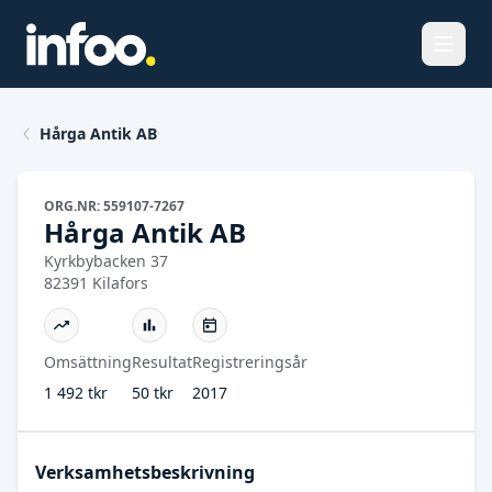
Öppna
Hårga Antik AB
ORG.NR: 559107-7267
Hårga Antik AB
Kyrkbybacken 37
82391 Kilafors
Omsättning
Resultat
Registreringsår
1 492 tkr
50 tkr
2017
Verksamhetsbeskrivning