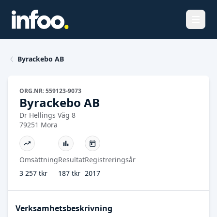
Öppna
Byrackebo AB
ORG.NR: 559123-9073
Byrackebo AB
Dr Hellings Väg 8
79251 Mora
Omsättning
Resultat
Registreringsår
3 257 tkr
187 tkr
2017
Verksamhetsbeskrivning