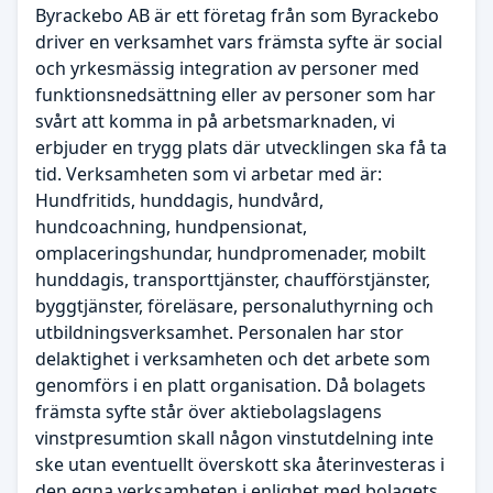
Byrackebo AB är ett företag från som Byrackebo
driver en verksamhet vars främsta syfte är social
och yrkesmässig integration av personer med
funktionsnedsättning eller av personer som har
svårt att komma in på arbetsmarknaden, vi
erbjuder en trygg plats där utvecklingen ska få ta
tid. Verksamheten som vi arbetar med är:
Hundfritids, hunddagis, hundvård,
hundcoachning, hundpensionat,
omplaceringshundar, hundpromenader, mobilt
hunddagis, transporttjänster, chaufförstjänster,
byggtjänster, föreläsare, personaluthyrning och
utbildningsverksamhet. Personalen har stor
delaktighet i verksamheten och det arbete som
genomförs i en platt organisation. Då bolagets
främsta syfte står över aktiebolagslagens
vinstpresumtion skall någon vinstutdelning inte
ske utan eventuellt överskott ska återinvesteras i
den egna verksamheten i enlighet med bolagets