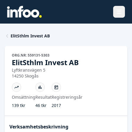
Öppna
ElitSthlm Invest AB
ORG.NR: 559131-5303
ElitSthlm Invest AB
Lyftkransvägen 5
14250 Skogås
Omsättning
Resultat
Registreringsår
139 tkr
46 tkr
2017
Verksamhetsbeskrivning