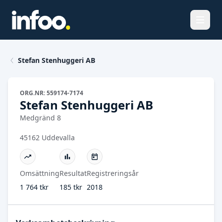
Öppna
Stefan Stenhuggeri AB
ORG.NR: 559174-7174
Stefan Stenhuggeri AB
Medgränd 8
45162 Uddevalla
Omsättning
Resultat
Registreringsår
1 764 tkr
185 tkr
2018