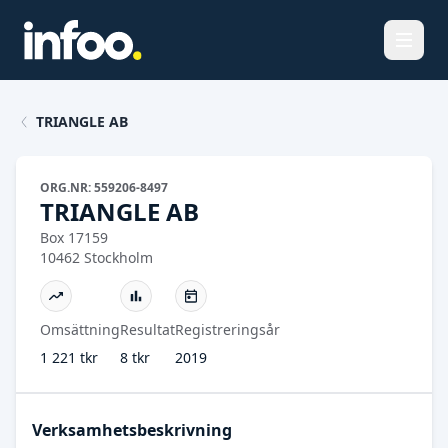
Öppna
TRIANGLE AB
ORG.NR: 559206-8497
TRIANGLE AB
Box 17159
10462 Stockholm
Omsättning
Resultat
Registreringsår
1 221 tkr
8 tkr
2019
Verksamhetsbeskrivning