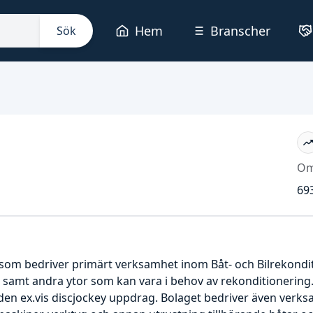
Hem
Branscher
Sök
Om
693
n som bedriver primärt verksamhet inom Båt- och Bilrekond
 samt andra ytor som kan vara i behov av rekonditionering.
en ex.vis discjockey uppdrag. Bolaget bedriver även verks