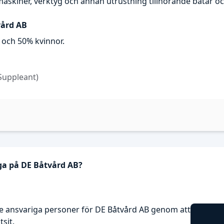
kiner, verktyg och annan utrustning tillhörande båtar och
vård AB
 och 50% kvinnor.
Suppleant)
ga på DE Båtvård AB?
e ansvariga personer för DE Båtvård AB genom att
sit.