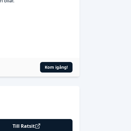
 bilar.
Kom igång!
Till Ratsit