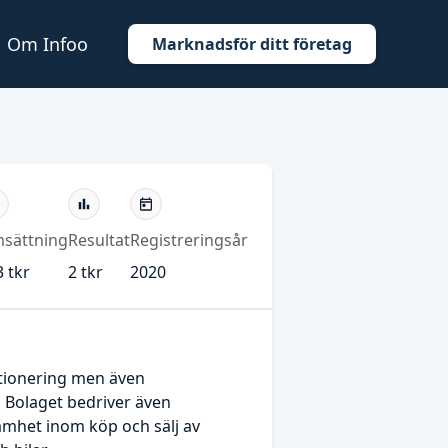
Om Infoo
Marknadsför ditt företag
sättning
Resultat
Registreringsår
 tkr
2 tkr
2020
itionering men även
 Bolaget bedriver även
amhet inom köp och sälj av