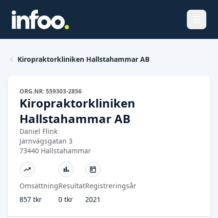
Öppna
Kiropraktorkliniken Hallstahammar AB
ORG.NR: 559303-2856
Kiropraktorkliniken
Hallstahammar AB
Daniel Flink
Järnvägsgatan 3
73440 Hallstahammar
Omsättning
Resultat
Registreringsår
857 tkr
0 tkr
2021