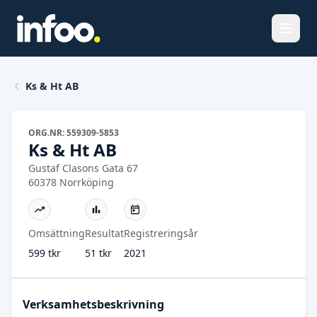
Öppna
Ks & Ht AB
ORG.NR: 559309-5853
Ks & Ht AB
Gustaf Clasons Gata 67
60378 Norrköping
Omsättning
Resultat
Registreringsår
599 tkr
51 tkr
2021
Verksamhetsbeskrivning