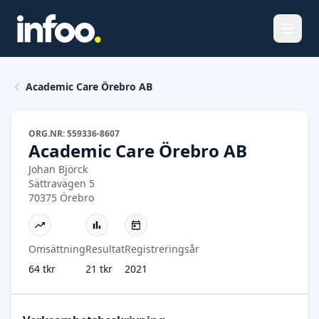
Öppna
Academic Care Örebro AB
ORG.NR: 559336-8607
Academic Care Örebro AB
Johan Björck
Sättravägen 5
70375 Örebro
Omsättning
Resultat
Registreringsår
64 tkr
21 tkr
2021