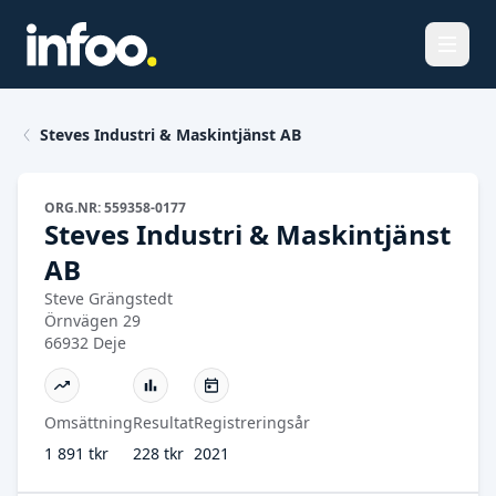
Öppna
Steves Industri & Maskintjänst AB
ORG.NR: 559358-0177
Steves Industri & Maskintjänst
AB
Steve Grängstedt
Örnvägen 29
66932 Deje
Omsättning
Resultat
Registreringsår
1 891 tkr
228 tkr
2021