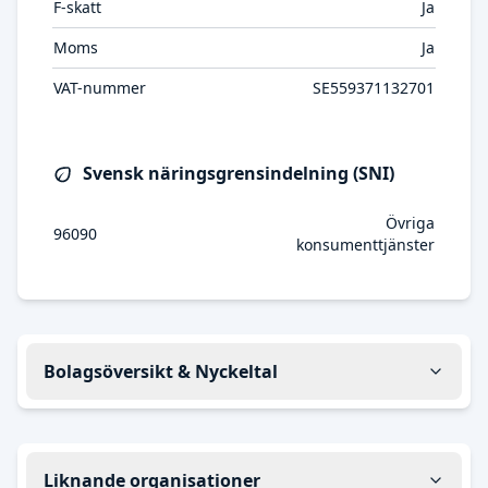
F-skatt
Ja
Moms
Ja
VAT-nummer
SE559371132701
Svensk näringsgrensindelning (SNI)
Övriga
96090
konsumenttjänster
Bolagsöversikt & Nyckeltal
Liknande organisationer