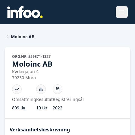
Öppna
Moloinc AB
ORG.NR: 559371-1327
Moloinc AB
Kyrkogatan 4
79230 Mora
Omsättning
Resultat
Registreringsår
809 tkr
19 tkr
2022
Verksamhetsbeskrivning