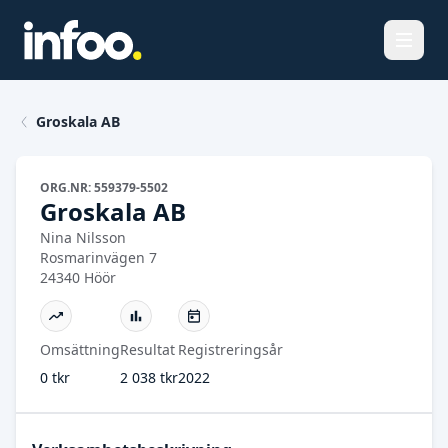
Öppna
Groskala AB
ORG.NR: 559379-5502
Groskala AB
Nina Nilsson
Rosmarinvägen 7
24340 Höör
Omsättning
Resultat
Registreringsår
0 tkr
2 038 tkr
2022