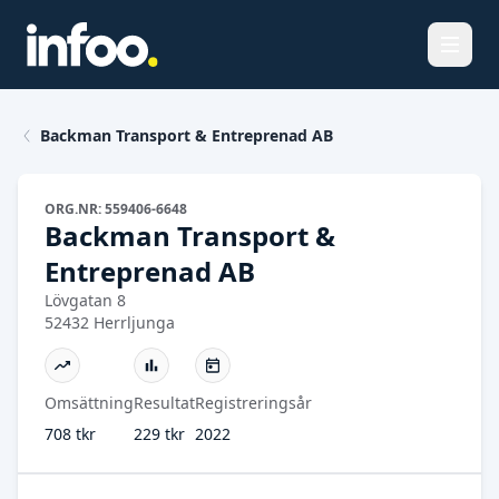
Öppna
Backman Transport & Entreprenad AB
ORG.NR: 559406-6648
Backman Transport &
Entreprenad AB
Lövgatan 8
52432 Herrljunga
Omsättning
Resultat
Registreringsår
708 tkr
229 tkr
2022