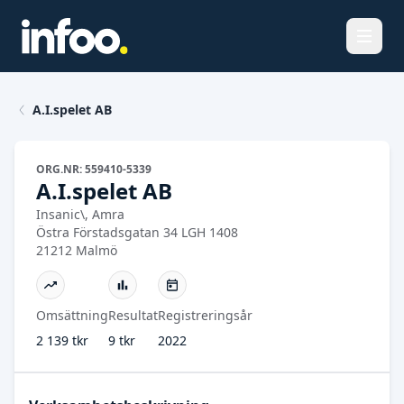
Öppna
A.I.spelet AB
ORG.NR: 559410-5339
A.I.spelet AB
Insanic\, Amra
Östra Förstadsgatan 34 LGH 1408
21212 Malmö
Omsättning
Resultat
Registreringsår
2 139 tkr
9 tkr
2022