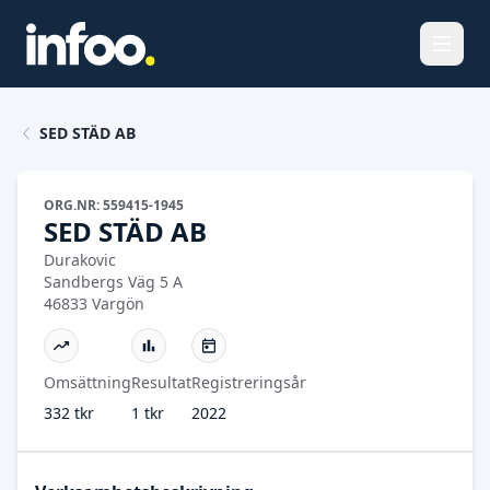
Öppna
SED STÄD AB
ORG.NR: 559415-1945
SED STÄD AB
Durakovic
Sandbergs Väg 5 A
46833 Vargön
Omsättning
Resultat
Registreringsår
332 tkr
1 tkr
2022