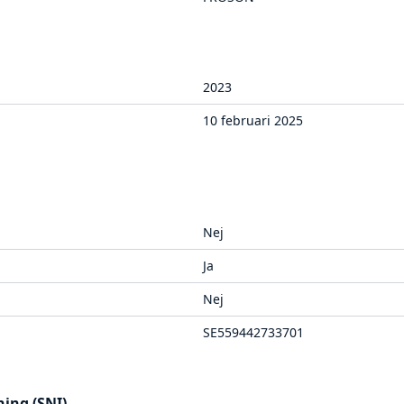
2023
10 februari 2025
Nej
Ja
Nej
SE559442733701
ing (SNI)