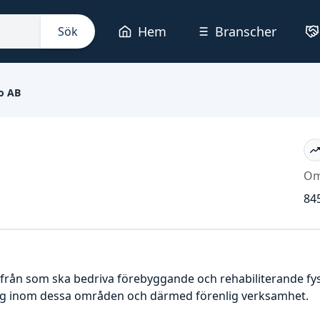
Hem
Branscher
Sök
io AB
Om
845
ag från som ska bedriva förebyggande och rehabiliterande f
ing inom dessa områden och därmed förenlig verksamhet.