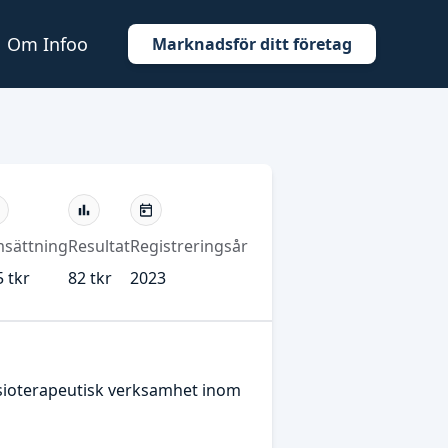
Om Infoo
Marknadsför ditt företag
sättning
Resultat
Registreringsår
 tkr
82 tkr
2023
ysioterapeutisk verksamhet inom