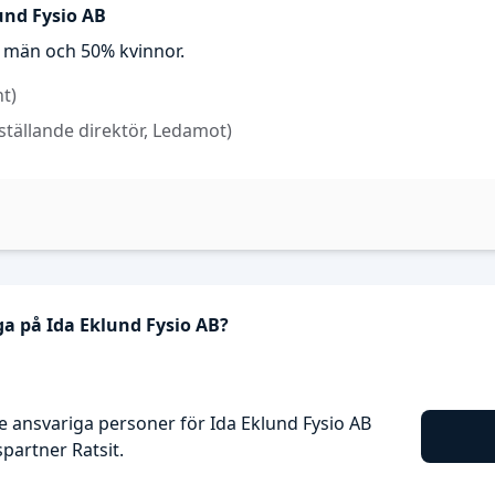
und Fysio AB
% män och 50% kvinnor.
t)
ställande direktör, Ledamot)
ga på Ida Eklund Fysio AB?
 ansvariga personer för Ida Eklund Fysio AB
artner Ratsit.