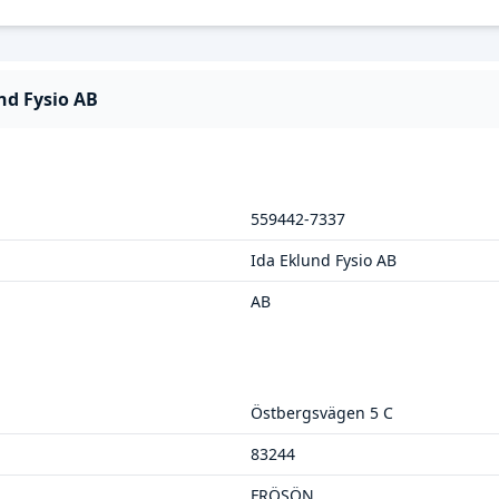
nd Fysio AB
559442-7337
Ida Eklund Fysio AB
AB
Östbergsvägen 5 C
83244
FRÖSÖN