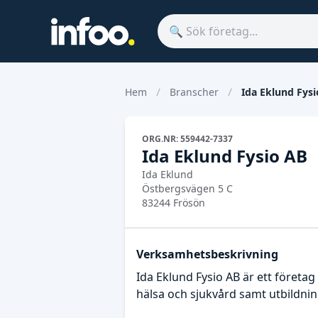
Hem
Branscher
Ida Eklund Fys
ORG.NR: 559442-7337
Ida Eklund Fysio AB
Ida Eklund
Östbergsvägen 5 C
83244 Frösön
Verksamhetsbeskrivning
Ida Eklund Fysio AB är ett föret
hälsa och sjukvård samt utbildn