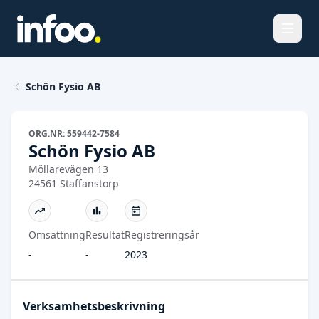
Öppna
Schön Fysio AB
ORG.NR: 559442-7584
Schön Fysio AB
Möllarevägen 13
24561 Staffanstorp
Omsättning
Resultat
Registreringsår
-
-
2023
Verksamhetsbeskrivning