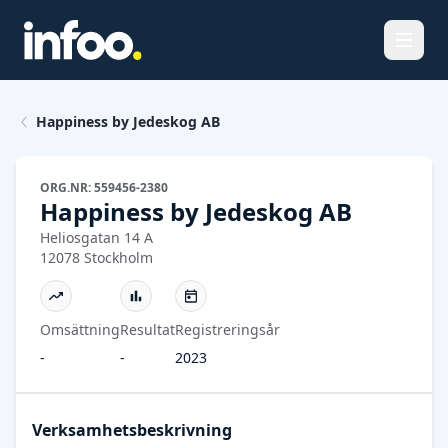
Öppna
Happiness by Jedeskog AB
ORG.NR: 559456-2380
Happiness by Jedeskog AB
Heliosgatan 14 A
12078 Stockholm
Omsättning
Resultat
Registreringsår
-
-
2023
Verksamhetsbeskrivning