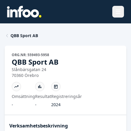
Öppna
QBB Sport AB
ORG.NR: 559493-5958
QBB Sport AB
Slånbärsgatan 24
70360 Örebro
Omsättning
Resultat
Registreringsår
-
-
2024
Verksamhetsbeskrivning