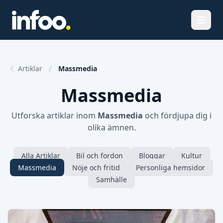
Öppna
Artiklar
Massmedia
Massmedia
Utforska artiklar inom
Massmedia
och fördjupa dig i
olika ämnen.
Alla Artiklar
Bil och fordon
Bloggar
Kultur
Massmedia
Nöje och fritid
Personliga hemsidor
Samhälle