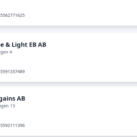
5562771625
e & Light EB AB
ägen 4
5591337489
gains AB
ägen 13
5592111396