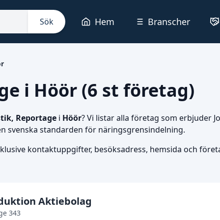
Hem
Branscher
Sök
r
ge i Höör (6 st företag)
stik, Reportage
i
Höör
? Vi listar alla företag som erbjuder 
den svenska standarden för näringsgrensindelning.
nklusive kontaktuppgifter, besöksadress, hemsida och företag
duktion Aktiebolag
ge 343