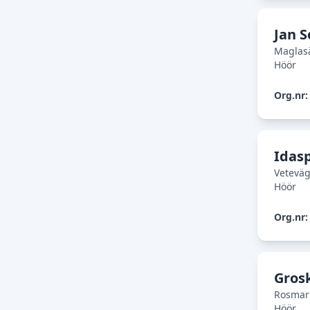
Jan S
Maglasä
Höör
Org.nr:
Idas
Vetevä
Höör
Org.nr:
Gros
Rosmar
Höör