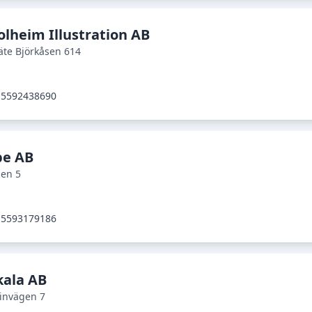
olheim Illustration AB
te Björkåsen 614
5592438690
pe AB
gen 5
5593179186
kala AB
invägen 7