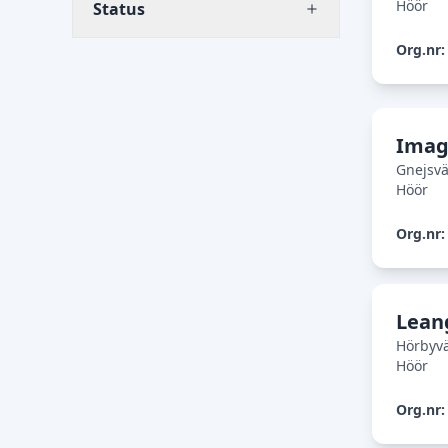
Höör
Status
Org.nr:
Imag
Gnejsv
Höör
Org.nr:
Lean
Hörbyv
Höör
Org.nr: