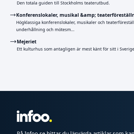
Den totala guiden till Stockholms teaterutbud.
Konferenslokaler, musikal &amp; teaterföreställ
Högklassiga konferenslokaler, musikaler och teaterförestä
underhållning och mötesm...
Mejeriet
Ett kulturhus som antagligen är mest känt för sitt i Sverig
På Infoo.se hittar du läsvärda artiklar som kan 