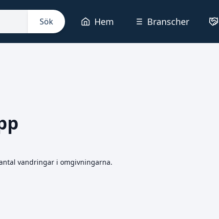
Hem
Branscher
Sök
pp
 antal vandringar i omgivningarna.