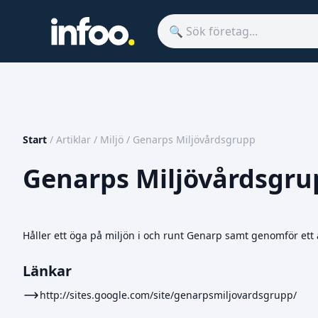
Start
/
Artiklar
/
Miljö
/
Genarps Miljövårdsgrupp
Genarps Miljövårdsgru
Håller ett öga på miljön i och runt Genarp samt genomför ett
Länkar
http://sites.google.com/site/genarpsmiljovardsgrupp/