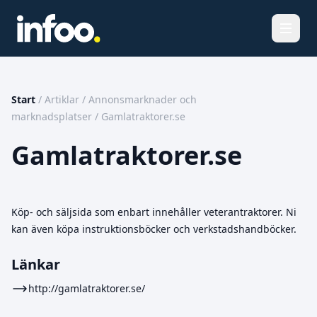
Öppna
Start
/
Artiklar
/
Annonsmarknader och
marknadsplatser
/
Gamlatraktorer.se
Gamlatraktorer.se
Köp- och säljsida som enbart innehåller veterantraktorer. Ni
kan även köpa instruktionsböcker och verkstadshandböcker.
Länkar
http://gamlatraktorer.se/