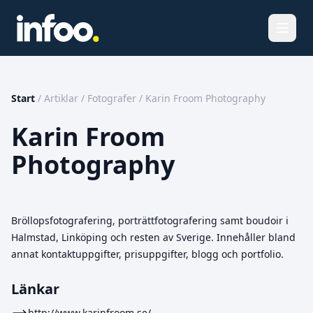
Öppna
Start
/
Artiklar
/
Fotografer
/
Karin Froom Photography
Karin Froom
Photography
Bröllopsfotografering, porträttfotografering samt boudoir i
Halmstad, Linköping och resten av Sverige. Innehåller bland
annat kontaktuppgifter, prisuppgifter, blogg och portfolio.
Länkar
http://www.karinfroom.se/