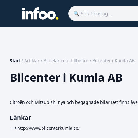
Start
/
Artiklar
/
Bildelar och -tillbehör
/
Bilcenter i Kumla AB
Bilcenter i Kumla AB
Citroën och Mitsubishi nya och begagnade bilar Det finns även
Länkar
http://www.bilcenterkumla.se/