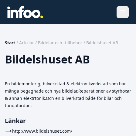
Öppna
Start
/
Artiklar
/
Bildelar och -tillbehör
/
Bildelshuset AB
Bildelshuset AB
En bildemonterig, bilverkstad & elektronikverkstad som har
många begagnade och nya bildelar.Reparationer av styrboxar
& annan elektrtonik.Och en bilverkstad både för bilar och
tungafordon.
Länkar
http://www.bildelshuset.com/