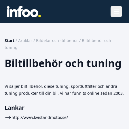
Öppna
Start
/
Artiklar
/
Bildelar och -tillbehör
/
Biltillbehör och
tuning
Biltillbehör och tuning
Vi säljer biltillbehör, dieseltuning, sportluftfilter och andra
tuning produkter till din bil. Vi har funnits online sedan 2003.
Länkar
http://www.kvistandmotor.se/