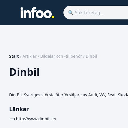
Start
/
Artiklar
/
Bildelar och -tillbehör
/
Dinbil
Dinbil
Din Bil, Sveriges största återförsäljare av Audi, VW, Seat, Sk
Länkar
http://www.dinbil.se/