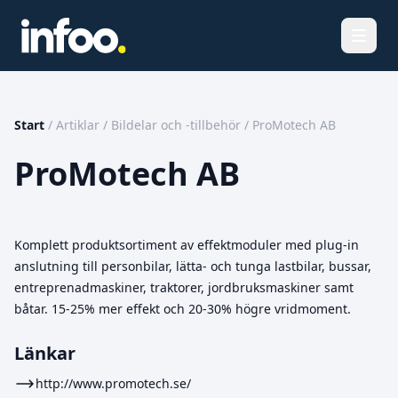
Öppna
Start
/
Artiklar
/
Bildelar och -tillbehör
/
ProMotech AB
ProMotech AB
Komplett produktsortiment av effektmoduler med plug-in
anslutning till personbilar, lätta- och tunga lastbilar, bussar,
entreprenadmaskiner, traktorer, jordbruksmaskiner samt
båtar. 15-25% mer effekt och 20-30% högre vridmoment.
Länkar
http://www.promotech.se/