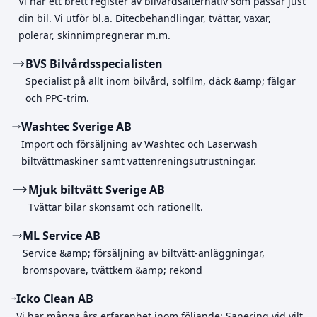
Vi har ett brett register av bilvårdsalternativ som passar just
din bil. Vi utför bl.a. Ditecbehandlingar, tvättar, vaxar,
polerar, skinnimpregnerar m.m.
BVS Bilvårdsspecialisten
Specialist på allt inom bilvård, solfilm, däck &amp; fälgar
och PPC-trim.
Washtec Sverige AB
Import och försäljning av Washtec och Laserwash
biltvättmaskiner samt vattenreningsutrustningar.
Mjuk biltvätt Sverige AB
Tvättar bilar skonsamt och rationellt.
ML Service AB
Service &amp; försäljning av biltvätt-anläggningar,
bromspovare, tvättkem &amp; rekond
Icko Clean AB
Vi har många års erfarenhet inom följande: Sanering vid vilt