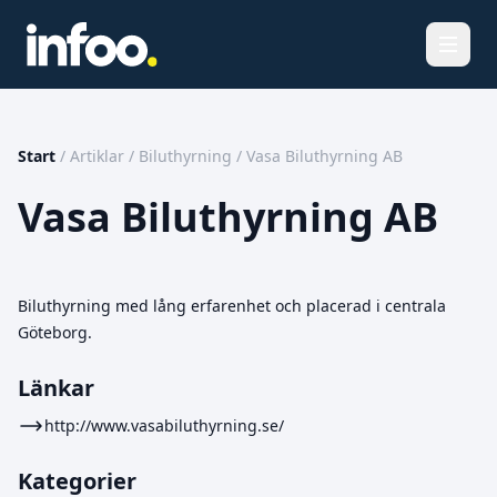
Öppna
Start
/
Artiklar
/
Biluthyrning
/
Vasa Biluthyrning AB
Vasa Biluthyrning AB
Biluthyrning med lång erfarenhet och placerad i centrala
Göteborg.
Länkar
http://www.vasabiluthyrning.se/
Kategorier