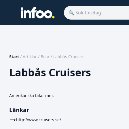
Start
/
Artiklar
/
Bilar
/
Labbås Cruisers
Labbås Cruisers
Amerikanska bilar mm.
Länkar
http://www.cruisers.se/