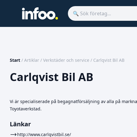
Start
/
Artiklar
/
Verkstäder och service
/
Carlqvist Bil AB
Carlqvist Bil AB
Vi är specialiserade på begagnatförsäljning av alla på mark
Toyotaverkstad.
Länkar
http://www.carlqvistbil.se/