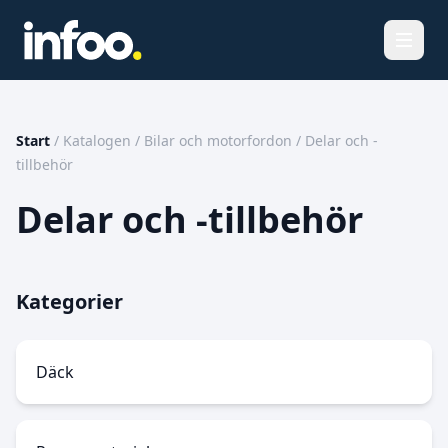
Öppna
Start
/
Katalogen
/
Bilar och motorfordon
/
Delar och -
tillbehör
Delar och -tillbehör
Kategorier
Däck