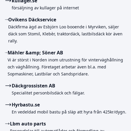
kullager.se
försäljning av kullager på internet
Ovikens Däckservice
Däckfirma ägd av Esbjörn Loo booende i Myrviken, säljer
däck som Stomil, Klebèr, traktordäck, lastbilsdäck kör även
rally.
Mähler &amp; Söner AB
Vi är störst i Norden inom utrustning för vinterväghållning
och väghållning. Företaget arbetar även bl.a. med
Sopmaskiner, Lastbilar och Sandspridare.
Däckgrossisten AB
Specialitet personbilsdäck och fälgar.
Hyrbastu.se
En vedeldad mobil bastu på släp att hyra från 425kr/dygn.
Lbm auto parts
Reservdelar till automatlådor och förmedling av