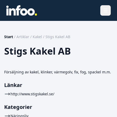
Öppna
Start
/
Artiklar
/
Kakel
/
Stigs Kakel AB
Stigs Kakel AB
Försäljning av kakel, klinker, värmegolv, fix, fog, spackel m.m.
Länkar
http://www.stigskakel.se/
Kategorier
Näringsliv