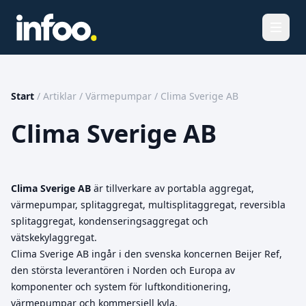
Öppna
Start
/
Artiklar
/
Värmepumpar
/
Clima Sverige AB
Clima Sverige AB
Clima Sverige AB
är tillverkare av portabla aggregat,
värmepumpar, splitaggregat, multisplitaggregat, reversibla
splitaggregat, kondenseringsaggregat och
vätskekylaggregat.
Clima Sverige AB ingår i den svenska koncernen Beijer Ref,
den största leverantören i Norden och Europa av
komponenter och system för luftkonditionering,
värmepumpar och kommersiell kyla.