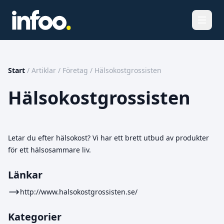
Öppna
Start
/
Artiklar
/
Företag
/
Hälsokostgrossisten
Hälsokostgrossisten
Letar du efter hälsokost? Vi har ett brett utbud av produkter
för ett hälsosammare liv.
Länkar
http://www.halsokostgrossisten.se/
Kategorier