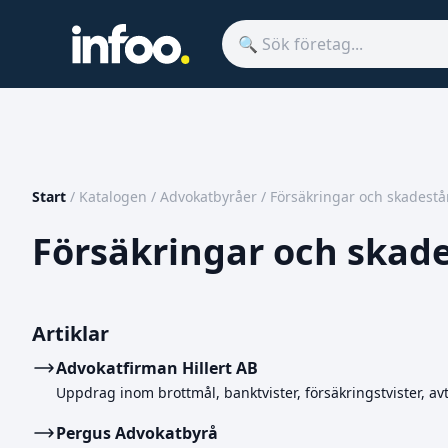
Start
/
Katalogen
/
Advokatbyråer
/
Försäkringar och skadest
Försäkringar och skad
Artiklar
Advokatfirman Hillert AB
Uppdrag inom brottmål, banktvister, försäkringstvister, avta
Pergus Advokatbyrå