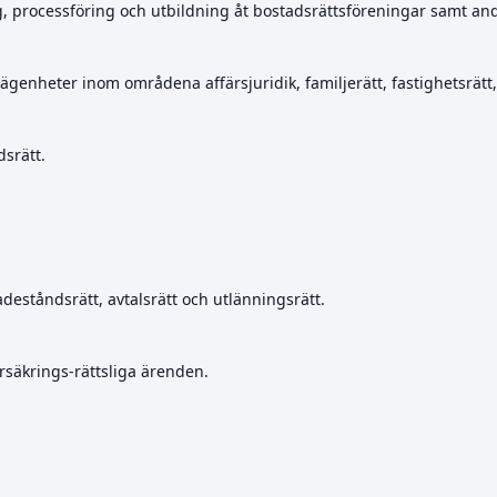
g, processföring och utbildning åt bostadsrättsföreningar samt an
lägenheter inom områdena affärsjuridik, familjerätt, fastighetsrätt
dsrätt.
eståndsrätt, avtalsrätt och utlänningsrätt.
säkrings-rättsliga ärenden.