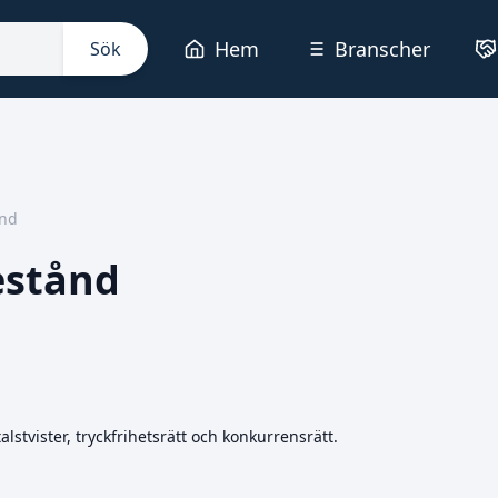
Hem
Branscher
Sök
ånd
estånd
lstvister, tryckfrihetsrätt och konkurrensrätt.