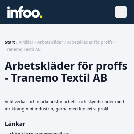
Öppna
Start
/
Artiklar
/
Arbetskläder
/
Arbetskläder för proffs -
Tranemo Textil AB
Arbetskläder för proffs
- Tranemo Textil AB
Vi tillverkar och marknadsför arbets- och skyddskläder med
inriktning mot industrin, gärna med lite extra profil.
Länkar
http://www.tranemotextil.se/