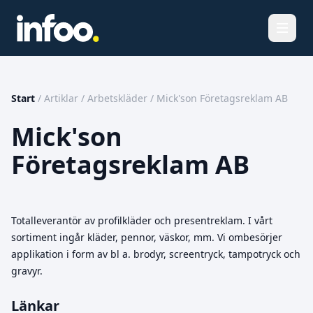
Öppna
Start
/
Artiklar
/
Arbetskläder
/
Mick'son Företagsreklam AB
Mick'son
Företagsreklam AB
Totalleverantör av profilkläder och presentreklam. I vårt
sortiment ingår kläder, pennor, väskor, mm. Vi ombesörjer
applikation i form av bl a. brodyr, screentryck, tampotryck och
gravyr.
Länkar