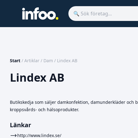
Start
/
Artiklar
/
Dam
/
Lindex AB
Lindex AB
Butikskedja som säljer damkonfektion, damunderkläder och barnk
kroppsvårds- och hälsoprodukter.
Länkar
http://www.lindex.se/