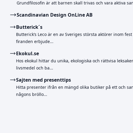
Grundfilosofin är att barnen skall trivas och vara aktiva sa
Scandinavian Design OnLine AB
Butterick´s
Butterick’s Leco är en av Sveriges största aktörer inom fes
firanden erbjude...
Ekokul.se
Hos ekokul hittar du unika, ekologiska och rättvisa leksak
livsmedel och ba...
Sajten med presenttips
Hitta presenter ifrån en mängd olika butiker på ett och sa
någons bröllo...