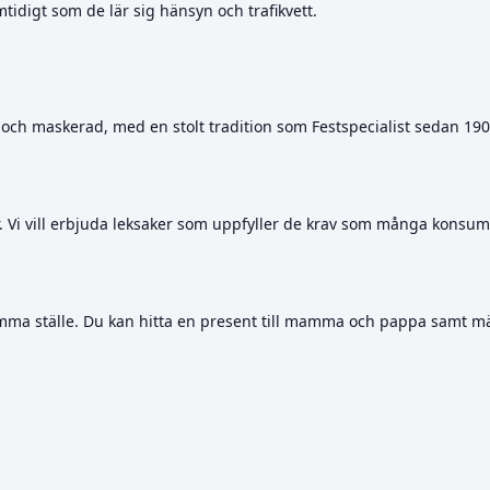
mtidigt som de lär sig hänsyn och trafikvett.
t och maskerad, med en stolt tradition som Festspecialist sedan 190
er. Vi vill erbjuda leksaker som uppfyller de krav som många konsu
mma ställe. Du kan hitta en present till mamma och pappa samt mäng