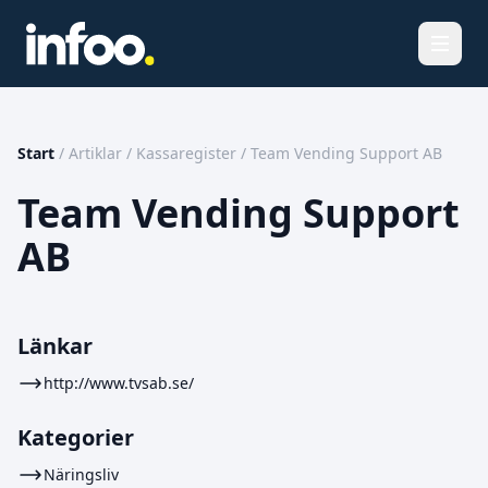
Öppna
Start
/
Artiklar
/
Kassaregister
/
Team Vending Support AB
Team Vending Support
AB
Länkar
http://www.tvsab.se/
Kategorier
Näringsliv